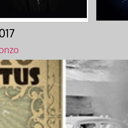
017
bonzo