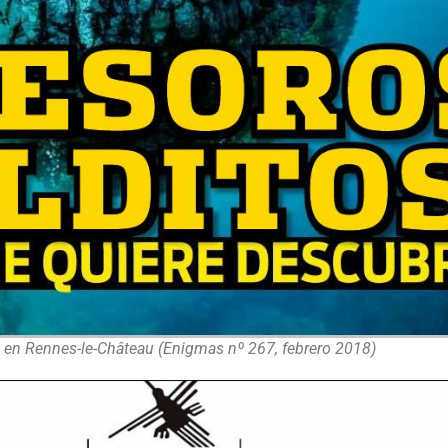
 en Rennes-le-Château (Enigmas nº 267, febrero 2018)