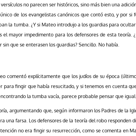
s versículos no parecen ser históricos, sino más bien una adici
 único de los evangelistas canónicos que contó esto, y por si 
ban la tumba. ¿Y si Mateo introdujo a los guardias para oculta
 es el mayor impedimento para los defensores de esta teoría. 
 sin que se enterasen los guardias? Sencillo. No había.
o comentó explícitamente que los judíos de su época (último 
r para fingir que había resucitado, y si tenemos en cuenta que
ncontrando la tumba vacía, parece probable pensar que igual 
oría, argumentando que, según informaron los Padres de la Igl
era una farsa. Los defensores de la teoría del robo responden d
ntención no era fingir su resurrección, como se comenta en Mat