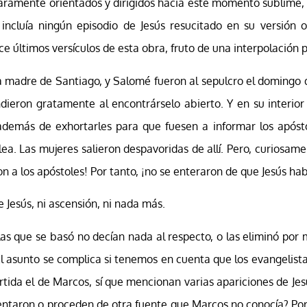
claramente orientados y dirigidos hacia este momento sublime,
ncluía ningún episodio de Jesús resucitado en su versión o
e últimos versículos de esta obra, fruto de una interpolación p
la madre de Santiago, y Salomé fueron al sepulcro el doming
ieron gratamente al encontrárselo abierto. Y en su interior 
 además de exhortarles para que fuesen a informar los após
lea. Las mujeres salieron despavoridas de allí. Pero, curiosam
ron a los apóstoles! Por tanto, ¡no se enteraron de que Jesús ha
 Jesús, ni ascensión, ni nada más.
las que se basó no decían nada al respecto, o las eliminó por 
 asunto se complica si tenemos en cuenta que los evangelista
ida el de Marcos, sí que mencionan varias apariciones de Jes
nventaron o proceden de otra fuente que Marcos no conocía? Por