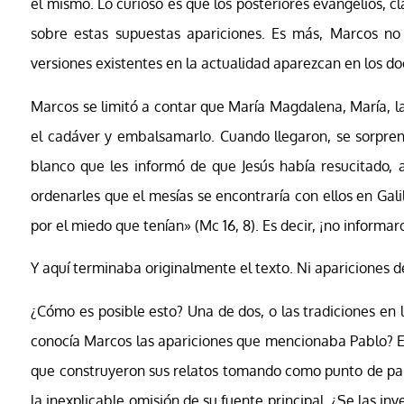
él mismo. Lo curioso es que los posteriores evangelios, 
sobre estas supuestas apariciones. Es más, Marcos no i
versiones existentes en la actualidad aparezcan en los doc
Marcos se limitó a contar que María Magdalena, María, 
el cadáver y embalsamarlo. Cuando llegaron, se sorprend
blanco que les informó de que Jesús había resucitado,
ordenarles que el mesías se encontraría con ellos en Gali
por el miedo que tenían» (Mc 16, 8). Es decir, ¡no informa
Y aquí terminaba originalmente el texto. Ni apariciones de
¿Cómo es posible esto? Una de dos, o las tradiciones en 
conocía Marcos las apariciones que mencionaba Pablo? El
que construyeron sus relatos tomando como punto de part
la inexplicable omisión de su fuente principal. ¿Se las i