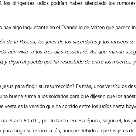
 los dirigentes judíos podrían haber silenciado los rumores
ro hay algo inquietante en el Evangelio de Mateo que parece in
ión de la Pascua, los jefes de los sacerdotes y los fariseos s
o aún vivía: a los tres días resucitaré. Así que manda asegu
po, y digan al pueblo que ha resucitado de entre los muertos, 
e Jesús para fingir su resurrección? Es más, unos versículos d
on una buena suma a los soldados para que dijesen que los após
esta es la versión que ha corrido entre los judíos hasta hoy» 
a el año 80 d.C., por lo tanto, en esa época, según él, los j
der para fingir su resurrección, aunque debido a que los jefes d